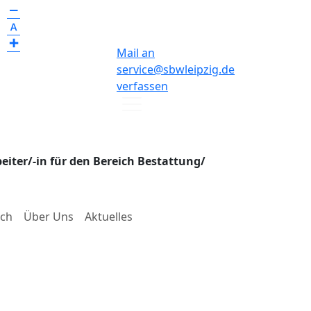
Menüeintrag
Menüeintrag
Menüeintrag
Mail an
service@sbwleipzig.de
verfassen
eiter/-in für den Bereich Bestattung/
uch
Über Uns
Aktuelles