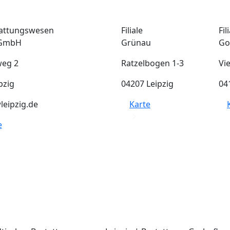
tattungswesen
Filiale
Fil
 GmbH
Grünau
Go
weg 2
Ratzelbogen 1-3
Vi
pzig
04207 Leipzig
04
leipzig.de
Karte
e