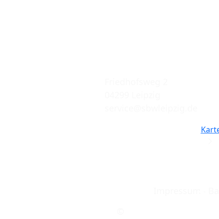
Städtisches Bestattungswe
Leipzig GmbH
Friedhofsweg 2
04299 Leipzig
service@sbwleipzig.de
Kart
Impressum
Ba
©
2023 - 2026 by Städtis