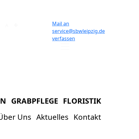
Mail an
nüeintrag
Menüeintrag
Menüeintrag
service@sbwleipzig.de
verfassen
g
EN
GRABPFLEGE
FLORISTIK
Über Uns
Aktuelles
Kontakt