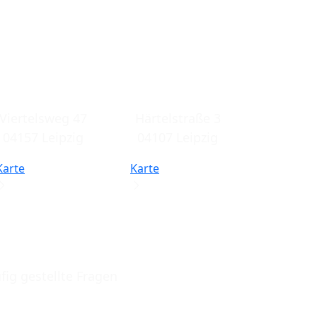
Filiale
Filiale
Gohlis
Leipzig Zentrum
Viertelsweg 47
Härtelstraße 3
04157 Leipzig
04107 Leipzig
Karte
Karte
fig gestellte Fragen
ge & Floristik in Leipzig