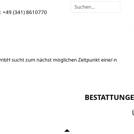
r:
+49 (341) 8610770
Me
Wir stellen ein!
GmbH sucht zum nächst möglichen Zeitpunkt eine/-n
Mitarbeiter/-in für den Bereich Bestattung/Überführun
BESTATTUNG
ZEILENUMBRUCH