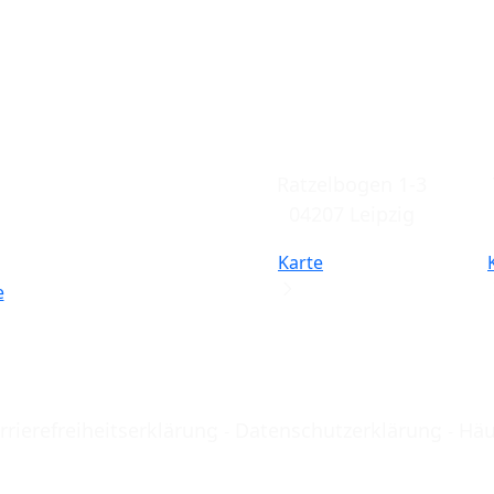
sen
Filiale
Grünau
Ratzelbogen 1-3
04207 Leipzig
Karte
e
rrierefreiheitserklärung
Datenschutzerklärung
Häu
ches Bestattungswesen Leipzig | Bestattung, Grabpfle